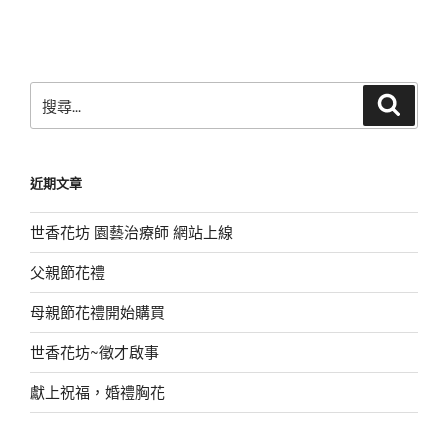
篇
文
章
搜
搜
尋
尋
關
鍵
近期文章
字:
世香花坊 園藝治療師 網站上線
父親節花禮
母親節花禮開始購買
世香花坊~徵才啟事
獻上祝福，婚禮胸花