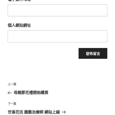
個人網站網址
文
上
上一篇
章
一
母親節花禮開始購買
導
篇
覽
文
下
下一篇
章
一
世香花坊 園藝治療師 網站上線