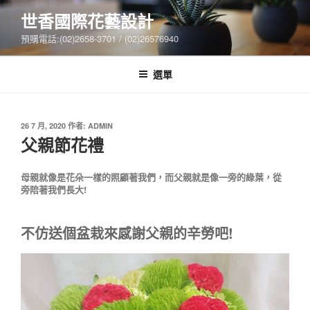
跳
世香國際花藝設計
至
預購電話:(02)2658-3701 / (02)26576940
主
要
內
選單
容
發
26 7 月, 2020
作者:
ADMIN
佈
父親節花禮
於
母親就像是花朵一樣的照顧著我們，而父親就是像一旁的綠葉，從
旁陪著我們長大!
不仿送個盆栽來感謝父親的辛勞吧!