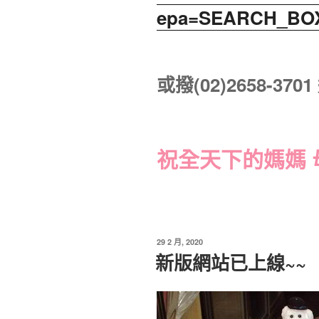
epa=SEARCH_BO
或撥(02)2658-370
祝全天下的媽媽 
發
29 2 月, 2020
佈
新版網站已上線~~
於