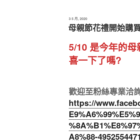
發
3 5 月, 2020
佈
母親節花禮開始購
於
5/10 是今年
喜一下了嗎?
歡迎至粉絲專業洽
https://www.fac
E9%A6%99%E5%
%8A%B1%E8%97
A8%88-4952554471