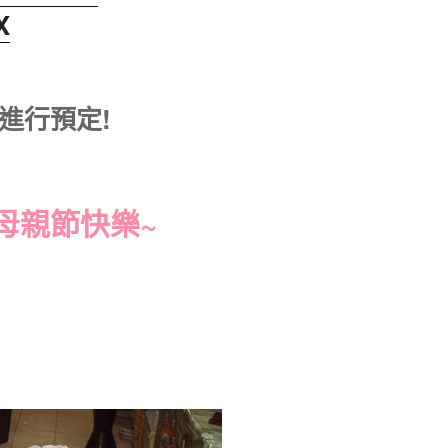
X
1 進行預定!
母親節快樂~