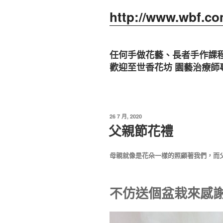
http://www.wbf.co
任何手做花藝、長者手作課
歡迎至世香花坊 園藝治療師
發
26 7 月, 2020
佈
父親節花禮
於
母親就像是花朵一樣的照顧著我們，而
不仿送個盆栽來感謝