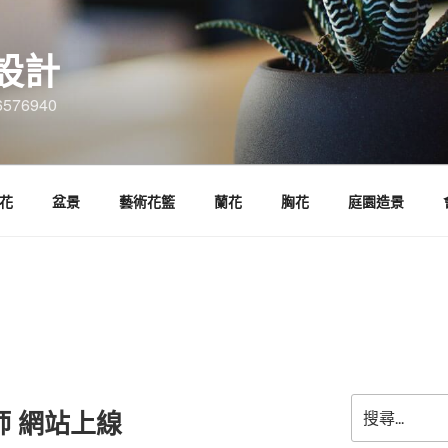
設計
6576940
花
盆景
藝術花籃
蘭花
胸花
庭園造景
搜
師 網站上線
尋
關