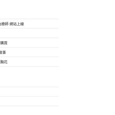
治療師 網站上線
始購買
啟事
禮胸花