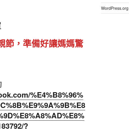
WordPress.
買
的母親節，準備好讓媽媽驚
詢
ebook.com/%E4%B8%96%
9C%8B%E9%9A%9B%E8
%9D%E8%A8%AD%E8%
83792/?