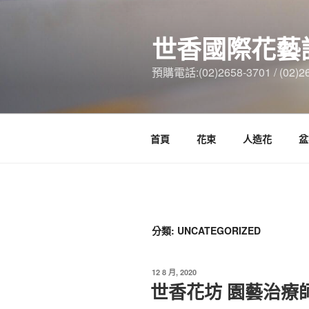
跳
至
世香國際花藝
主
要
預購電話:(02)2658-3701 / (02)2
內
容
首頁
花束
人造花
盆
分類:
UNCATEGORIZED
發
12 8 月, 2020
佈
世香花坊 園藝治療
於