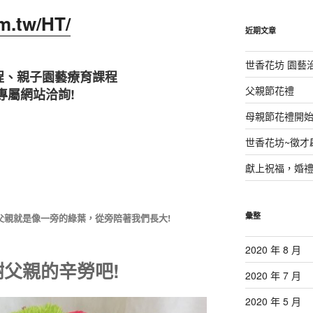
鍵
m.tw/HT/
字:
近期文章
世香花坊 園藝
程、親子園藝療育課程
父親節花禮
專屬網站洽詢!
母親節花禮開
世香花坊~徵才
獻上祝福，婚
彙整
父親就是像一旁的綠葉，從旁陪著我們長大!
2020 年 8 月
父親的辛勞吧!
2020 年 7 月
2020 年 5 月