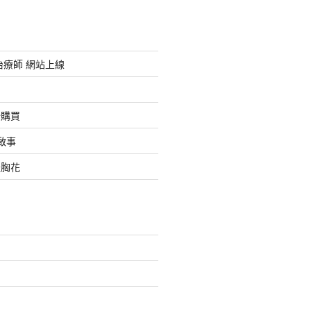
治療師 網站上線
始購買
啟事
禮胸花