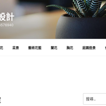
設計
6576940
花
盆景
藝術花籃
蘭花
胸花
庭園造景
搜
買
尋
關