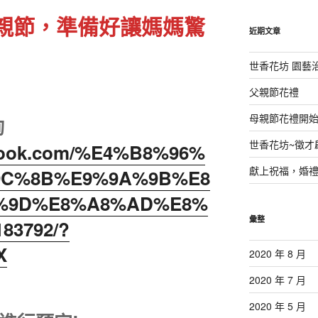
鍵
的母親節，準備好讓媽媽驚
字:
近期文章
世香花坊 園藝
父親節花禮
母親節花禮開
詢
世香花坊~徵才
ebook.com/%E4%B8%96%
獻上祝福，婚
9C%8B%E9%9A%9B%E8
%9D%E8%A8%AD%E8%
彙整
83792/?
X
2020 年 8 月
2020 年 7 月
2020 年 5 月