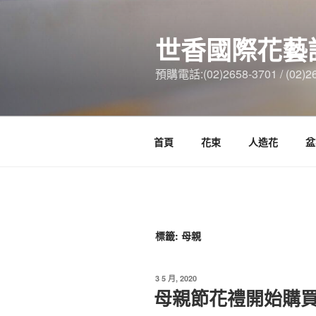
跳
至
世香國際花藝
主
要
預購電話:(02)2658-3701 / (02)2
內
容
首頁
花束
人造花
盆
標籤:
母親
發
3 5 月, 2020
佈
母親節花禮開始購
於