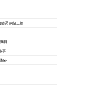
治療師 網站上線
始購買
啟事
禮胸花