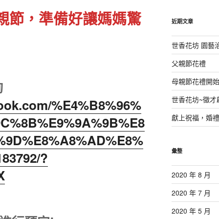
鍵
的母親節，準備好讓媽媽驚
字:
近期文章
世香花坊 園藝
父親節花禮
母親節花禮開
詢
世香花坊~徵才
ebook.com/%E4%B8%96%
獻上祝福，婚
9C%8B%E9%9A%9B%E8
%9D%E8%A8%AD%E8%
彙整
83792/?
X
2020 年 8 月
2020 年 7 月
2020 年 5 月