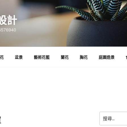
設計
6576940
花
盆景
藝術花籃
蘭花
胸花
庭園造景
搜
買
尋
關