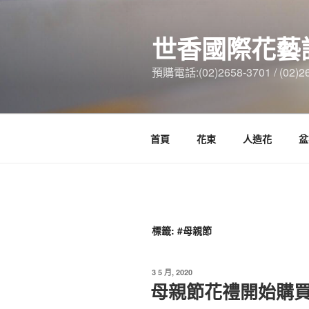
跳
至
世香國際花藝
主
要
預購電話:(02)2658-3701 / (02)2
內
容
首頁
花束
人造花
盆
標籤:
#母親節
發
3 5 月, 2020
佈
母親節花禮開始購
於