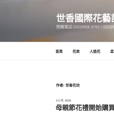
跳
至
世香國際花藝
主
要
預購電話:(02)2658-3701 / (02)2
內
容
首頁
花束
人造花
盆
作者:
世香花坊
發
3 5 月, 2020
佈
母親節花禮開始購
於