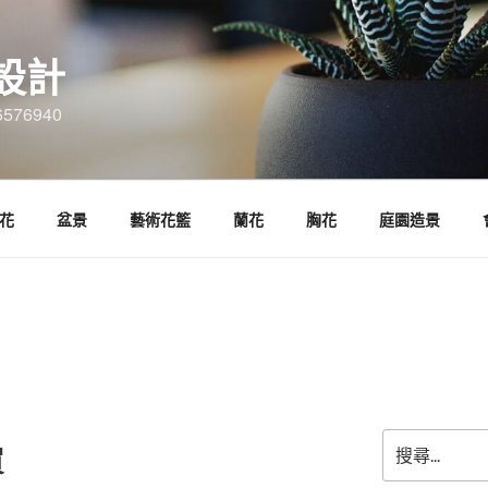
設計
6576940
花
盆景
藝術花籃
蘭花
胸花
庭園造景
搜
買
尋
關