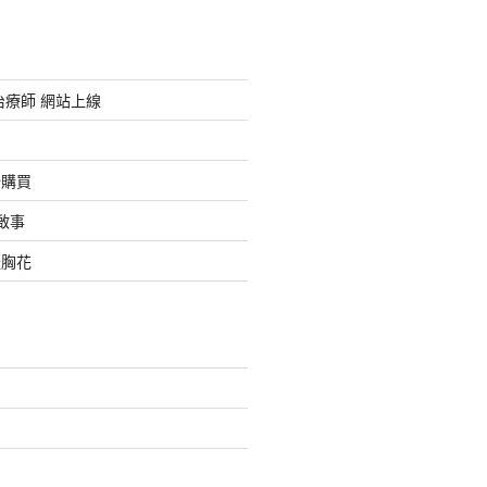
治療師 網站上線
始購買
啟事
禮胸花