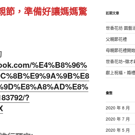
鍵
的母親節，準備好讓媽媽驚
字:
近期文章
世香花坊 園藝
父親節花禮
母親節花禮開
詢
世香花坊~徵才
ebook.com/%E4%B8%96%
獻上祝福，婚
9C%8B%E9%9A%9B%E8
%9D%E8%A8%AD%E8%
彙整
83792/?
X
2020 年 8 月
2020 年 7 月
2020 年 5 月