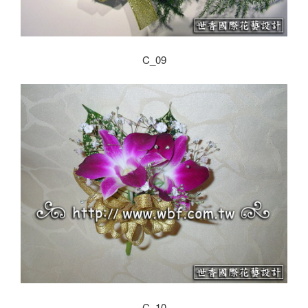
C_09
C_10