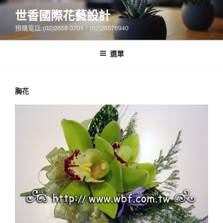
跳
世香國際花藝設計
至
預購電話:(02)2658-3701 / (02)26576940
主
要
內
選單
容
胸花