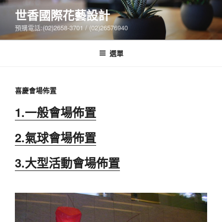
跳
世香國際花藝設計
至
預購電話:(02)2658-3701 / (02)26576940
主
要
內
選單
容
喜慶會場佈置
1.一般會場佈置
2.氣球會場佈置
3.大型活動會場佈置