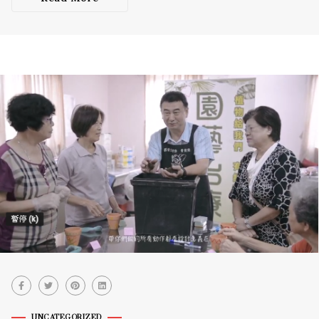
UNCATEGORIZED